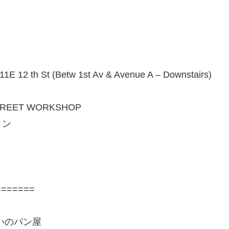
h St (Betw 1st Av & Avenue A – Downstairs)
EET WORKSHOP
ョン
=====
いのパン屋