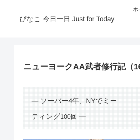
ホ
ぴなこ 今日一日 Just for Today
ニューヨークAA武者修行記（1
― ソーバー4年、NYでミー
ティング
―
100回