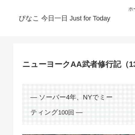
ホ
ぴなこ 今日一日 Just for Today
ニューヨークAA武者修行記（1
― ソーバー4年、NYでミー
ティング
―
100回