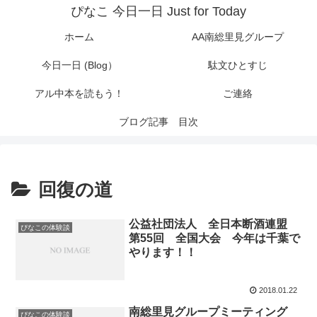
ぴなこ 今日一日 Just for Today
ホーム
AA南総里見グループ
今日一日 (Blog）
駄文ひとすじ
アル中本を読もう！
ご連絡
ブログ記事 目次
回復の道
公益社団法人 全日本断酒連盟
ぴなこの体験談
第55回 全国大会 今年は千葉で
やります！！
2018.01.22
南総里見グループミーティング
ぴなこの体験談