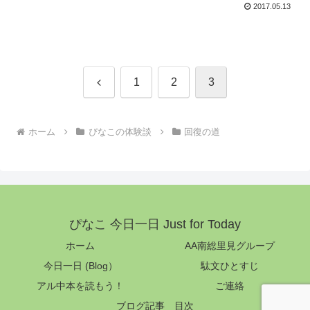
2017.05.13
前
1
2
3
へ
ホーム
ぴなこの体験談
回復の道
ぴなこ 今日一日 Just for Today
ホーム
AA南総里見グループ
今日一日 (Blog）
駄文ひとすじ
アル中本を読もう！
ご連絡
ブログ記事 目次