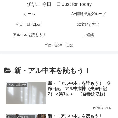
ぴなこ 今日一日 Just for Today
ホーム
AA南総里見グループ
今日一日 (Blog）
駄文ひとすじ
アル中本を読もう！
ご連絡
ブログ記事 目次
新・アル中本を読もう！
新・「アル中本」を読もう！ 失
ぴなこの書き物
踪日記 アル中病棟（失踪日記
2）＜第1回＞ （吾妻ひでお）
2023.02.06
新・「アル中本」を読もう！
新・アル中本を読もう！