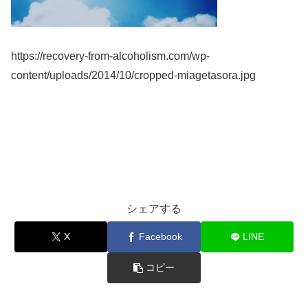
https://recovery-from-alcoholism.com/wp-
content/uploads/2014/10/cropped-miagetasora.jpg
シェアする
X
Facebook
LINE
コピー